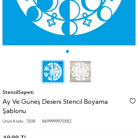
StencilSepeti
Ay Ve Güneş Deseni Stencil Boyama
Şablonu
Ürün Kodu :
7038
:
8699999970382
49,99
TL