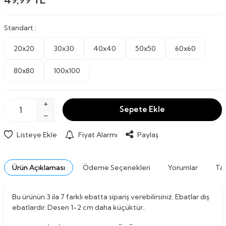
Standart :
20x20
30x30
40x40
50x50
60x60
80x80
100x100
Sepete Ekle
Listeye Ekle
Fiyat Alarmı
Paylaş
Ürün Açıklaması
Ödeme Seçenekleri
Yorumlar
Tav
Bu ürünün 3 ila 7 farklı ebatta sipariş verebilirsiniz. Ebatlar dış
ebatlardır. Desen 1-2 cm daha küçüktür..