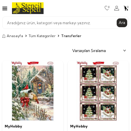
0
0
Ara
Anasayfa
Tüm Kategoriler
Transferler
MyHobby
MyHobby