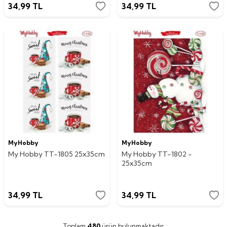
34,99
TL
34,99
TL
MyHobby
MyHobby
My Hobby TT-1805 25x35cm
My Hobby TT-1802 -
25x35cm
34,99
TL
34,99
TL
Toplam
480
ürün bulunmaktadır.