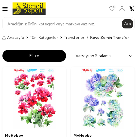
0
0
Ara
Anasayfa
Tüm Kategoriler
Transferler
Koyu Zemin Transfer
Filtre
MyHobby
MyHobby