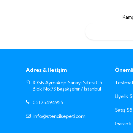
Kamp
Adres & İletişim
Önemli 
İOSB Aymakop Sanayi Sitesi C5
Teslimat
Blok No:73 Başakşehir / İstanbul
Üyelik 
02125494955
Satış S
info@stencilsepeti.com
Garanti 