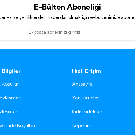
E-Bülten Aboneliği
anya ve yeniliklerden haberdar olmak için e-bültenimize abone 
Bilgiler
Hızlı Erişim
 Koşulları
Anasayfa
Sözleşmesi
Yeni Ürünler
özleşmesi
İndirimdekiler
ve İade Koşulları
Sepetim