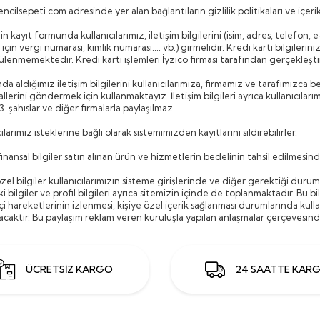
encilsepeti.com
adresinde yer alan bağlantıların gizlilik politikaları ve içer
n kayıt formunda kullanıcılarımız, iletişim bilgilerini (isim, adres, telefon, e-p
çin vergi numarası, kimlik numarası.... vb.) girmelidir. Kredi kartı bilgilerin
lenmemektedir. Kredi kartı işlemleri İyzico firması tarafından gerçekleşti
da aldığımız iletişim bilgilerini kullanıcılarımıza, firmamız ve tarafımızca 
llerini göndermek için kullanmaktayız. İletişim bilgileri ayrıca kullanıcılar
 3. şahıslar ve diğer firmalarla paylaşılmaz.
ılarımız isteklerine bağlı olarak sistemimizden kayıtlarını sildirebilirler.
finansal bilgiler satın alınan ürün ve hizmetlerin bedelinin tahsil edilmesi
özel bilgiler kullanıcılarımızın sisteme girişlerinde ve diğer gerektiği durum
iki bilgiler ve profil bilgileri ayrıca sitemizin içinde de toplanmaktadır. Bu bi
çi hareketlerinin izlenmesi, kişiye özel içerik sağlanması durumlarında kulla
lacaktır. Bu paylaşım reklam veren kuruluşla yapılan anlaşmalar çerçevesin
ÜCRETSİZ KARGO
24 SAATTE KAR