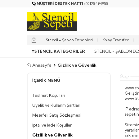
MÜŞTERI DESTEK HATTI :
02125494955
Stencil - Şablon Desenleri
Kolay Transfer
STENCIL KATEGORILER
STENCIL - ŞABLON DE
Anasayfa
Gizlilik ve Güvenlik
İÇERIK MENÜ
www.st
Gelişti
Teslimat Koşulları
www.Ste
Üyelik ve Kullanm Şartları
IP adre
sepetin
Mesafeli Satış Sözleşmesi
Sitemiz
İptal ve İade Koşulları
yararla
Gizlilik ve Güvenlik
saklanm