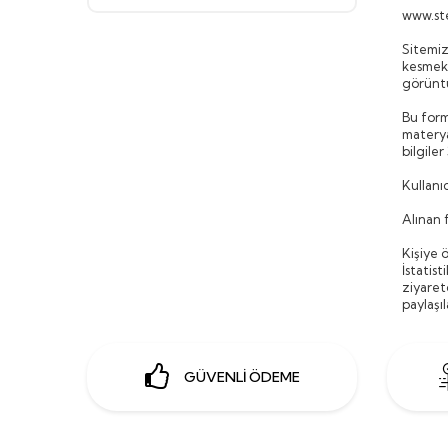
www.st
Sitemizi
kesmek i
görüntü
Bu form
materya
bilgiler
Kullanıc
Alınan 
Kişiye 
İstatist
ziyaret
paylaşı
GÜVENLİ ÖDEME