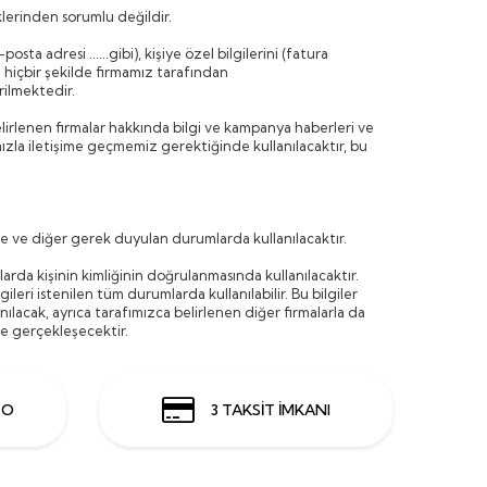
iklerinden sorumlu değildir.
osta adresi ......gibi), kişiye özel bilgilerini (fatura
iz hiçbir şekilde firmamız tarafından
rilmektedir.
belirlenen firmalar hakkında bilgi ve kampanya haberleri ve
ımızla iletişime geçmemiz gerektiğinde kullanılacaktır, bu
nde ve diğer gerek duyulan durumlarda kullanılacaktır.
larda kişinin kimliğinin doğrulanmasında kullanılacaktır.
lgileri istenilen tüm durumlarda kullanılabilir. Bu bilgiler
nılacak, ayrıca tarafımızca belirlenen diğer firmalarla da
de gerçekleşecektir.
GO
3 TAKSİT İMKANI