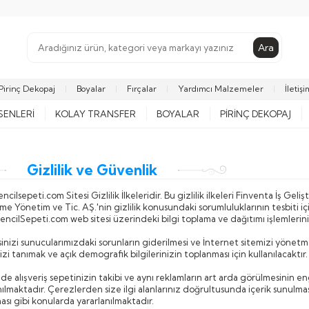
Ara
Pirinç Dekopaj
Boyalar
Fırçalar
Yardımcı Malzemeler
İletişi
SENLERI
KOLAY TRANSFER
BOYALAR
PIRINÇ DEKOPAJ
Gizlilik ve Güvenlik
encilsepeti.com
Sitesi Gizlilik İlkeleridir. Bu gizlilik ilkeleri Finventa İş G
rme Yönetim ve Tic. AŞ.'nin gizlilik konusundaki sorumluluklarının tesbiti i
ncilSepeti.com web sitesi üzerindeki bilgi toplama ve dağıtımı işlemlerinin
sinizi sunucularımızdaki sorunların giderilmesi ve İnternet sitemizi yönetmek 
izi tanımak ve açık demografik bilgilerinizin toplanması için kullanılacaktır.
de alışveriş sepetinizin takibi ve aynı reklamların art arda görülmesinin e
nılmaktadır. Çerezlerden size ilgi alanlarınız doğrultusunda içerik sunulmas
ası gibi konularda yararlanılmaktadır.