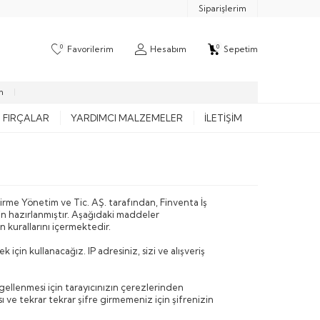
Siparişlerim
0
0
Favorilerim
Hesabım
Sepetim
m
FIRÇALAR
YARDIMCI MALZEMELER
İLETIŞIM
eliştirme Yönetim ve Tic. AŞ. tarafından, Finventa İş
çin hazırlanmıştır. Aşağıdaki maddeler
 kurallarını içermektedir.
için kullanacağız. IP adresiniz, sizi ve alışveriş
ngellenmesi için tarayıcınızın çerezlerinden
ı ve tekrar tekrar şifre girmemeniz için şifrenizin