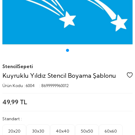
StencilSepeti
Kuyruklu Yıldız Stencil Boyama Şablonu
Ürün Kodu :
6004
:
8699999960012
49,99
TL
Standart :
20x20
30x30
40x40
50x50
60x60