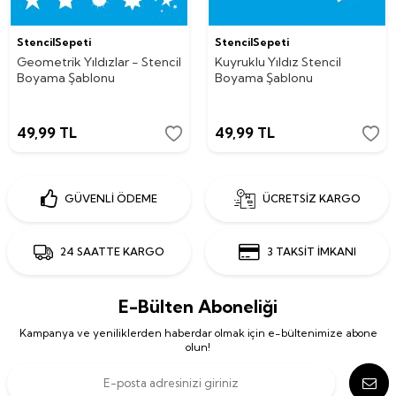
StencilSepeti
StencilSepeti
Geometrik Yıldızlar - Stencil
Kuyruklu Yıldız Stencil
Boyama Şablonu
Boyama Şablonu
49,99
TL
49,99
TL
GÜVENLİ ÖDEME
ÜCRETSİZ KARGO
24 SAATTE KARGO
3 TAKSİT İMKANI
E-Bülten Aboneliği
Kampanya ve yeniliklerden haberdar olmak için e-bültenimize abone
olun!