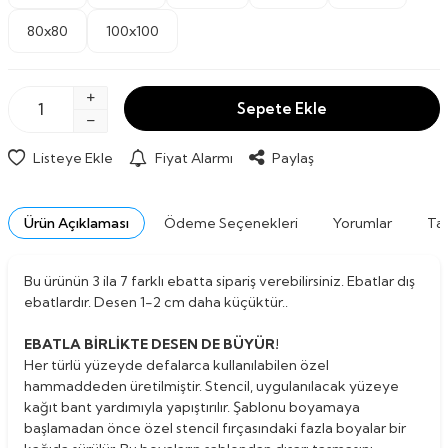
80x80
100x100
Sepete Ekle
Listeye Ekle
Fiyat Alarmı
Paylaş
Ürün Açıklaması
Ödeme Seçenekleri
Yorumlar
Tav
Bu ürünün 3 ila 7 farklı ebatta sipariş verebilirsiniz. Ebatlar dış
ebatlardır. Desen 1-2 cm daha küçüktür..
EBATLA BİRLİKTE DESEN DE BÜYÜR!
Her türlü yüzeyde defalarca kullanılabilen özel
hammaddeden üretilmiştir. Stencil, uygulanılacak yüzeye
kağıt bant yardımıyla yapıştırılır. Şablonu boyamaya
başlamadan önce özel stencil fırçasındaki fazla boyalar bir