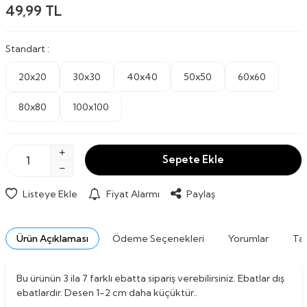
49,99
TL
Standart :
20x20
30x30
40x40
50x50
60x60
80x80
100x100
Sepete Ekle
Listeye Ekle
Fiyat Alarmı
Paylaş
Ürün Açıklaması
Ödeme Seçenekleri
Yorumlar
Tav
Bu ürünün 3 ila 7 farklı ebatta sipariş verebilirsiniz. Ebatlar dış
ebatlardır. Desen 1-2 cm daha küçüktür..