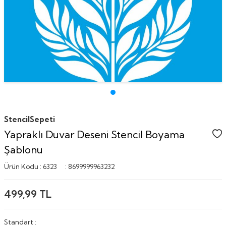
StencilSepeti
Yapraklı Duvar Deseni Stencil Boyama
Şablonu
Ürün Kodu :
6323
:
8699999963232
499,99
TL
Standart :