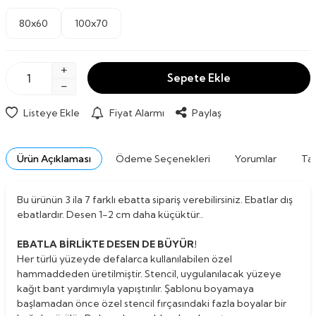
80x60
100x70
Sepete Ekle
Listeye Ekle
Fiyat Alarmı
Paylaş
Ürün Açıklaması
Ödeme Seçenekleri
Yorumlar
Tav
Bu ürünün 3 ila 7 farklı ebatta sipariş verebilirsiniz. Ebatlar dış
ebatlardır. Desen 1-2 cm daha küçüktür..
EBATLA BİRLİKTE DESEN DE BÜYÜR!
Her türlü yüzeyde defalarca kullanılabilen özel
hammaddeden üretilmiştir. Stencil, uygulanılacak yüzeye
kağıt bant yardımıyla yapıştırılır. Şablonu boyamaya
başlamadan önce özel stencil fırçasındaki fazla boyalar bir