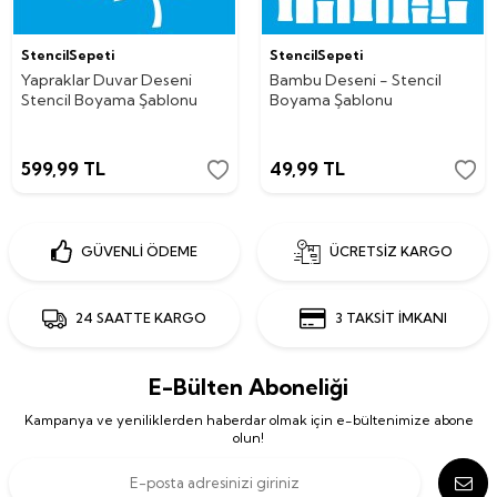
StencilSepeti
StencilSepeti
Yapraklar Duvar Deseni
Bambu Deseni - Stencil
Stencil Boyama Şablonu
Boyama Şablonu
599,99
TL
49,99
TL
GÜVENLİ ÖDEME
ÜCRETSİZ KARGO
24 SAATTE KARGO
3 TAKSİT İMKANI
E-Bülten Aboneliği
Kampanya ve yeniliklerden haberdar olmak için e-bültenimize abone
olun!