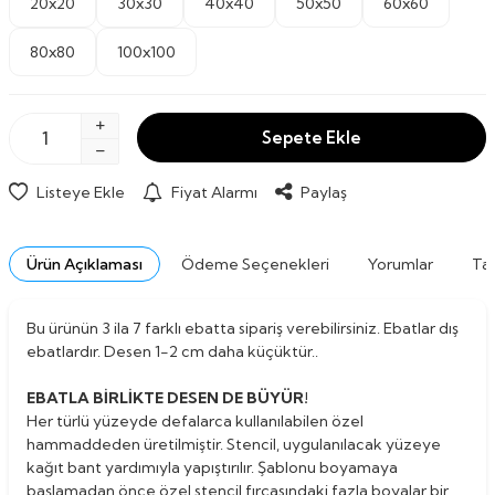
20x20
30x30
40x40
50x50
60x60
80x80
100x100
Sepete Ekle
Listeye Ekle
Fiyat Alarmı
Paylaş
Ürün Açıklaması
Ödeme Seçenekleri
Yorumlar
Tav
Bu ürünün 3 ila 7 farklı ebatta sipariş verebilirsiniz. Ebatlar dış
ebatlardır. Desen 1-2 cm daha küçüktür..
EBATLA BİRLİKTE DESEN DE BÜYÜR!
Her türlü yüzeyde defalarca kullanılabilen özel
hammaddeden üretilmiştir. Stencil, uygulanılacak yüzeye
kağıt bant yardımıyla yapıştırılır. Şablonu boyamaya
başlamadan önce özel stencil fırçasındaki fazla boyalar bir