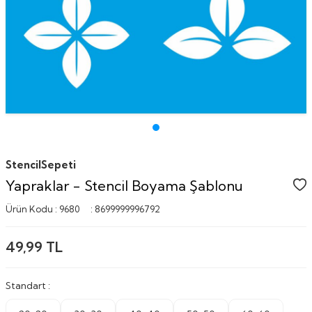
StencilSepeti
Yapraklar - Stencil Boyama Şablonu
Ürün Kodu :
9680
:
8699999996792
49,99
TL
Standart :