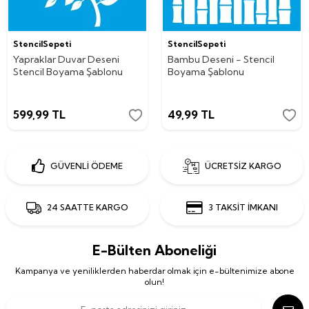
StencilSepeti
StencilSepeti
Yapraklar Duvar Deseni
Bambu Deseni - Stencil
Stencil Boyama Şablonu
Boyama Şablonu
599,99
TL
49,99
TL
GÜVENLİ ÖDEME
ÜCRETSİZ KARGO
24 SAATTE KARGO
3 TAKSİT İMKANI
E-Bülten Aboneliği
Kampanya ve yeniliklerden haberdar olmak için e-bültenimize abone
olun!