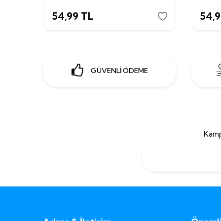
54,99
TL
54,
GÜVENLİ ÖDEME
Kamp