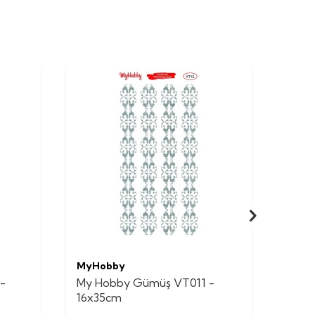
MyHobby
MyH
-
My Hobby Gümüş VT011 -
My H
16x35cm
16x3