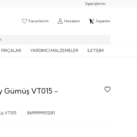
Siparişlerim
0
0
Favorilerim
Hesabım
Sepetim
m
FIRÇALAR
YARDIMCI MALZEMELER
İLETIŞIM
 Gümüş VT015 -
ş VT015
:
8699999935281