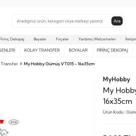
Ara
Pirinç Dekopaj
Boyalar
Fırçalar
Yardımcı Malzemeler
İletişi
SENLERI
KOLAY TRANSFER
BOYALAR
PIRINÇ DEKOPAJ
 Transfer
My Hobby Gümüş VT015 - 16x35cm
MyHobby
My Hobby
16x35cm
Ürün Kodu :
Gümü