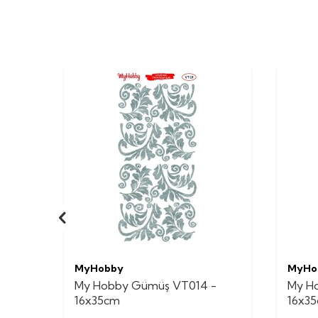
MyHobby
MyHo
My Hobby Gümüş VT014 -
My H
16x35cm
16x3