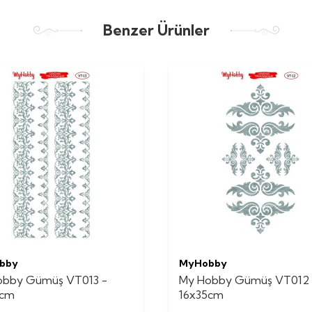
Benzer Ürünler
bby
MyHobby
obby Gümüş VT013 -
My Hobby Gümüş VT012 
5cm
16x35cm