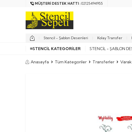
MÜŞTERI DESTEK HATTI :
02125494955
Stencil - Şablon Desenleri
Kolay Transfer
STENCIL KATEGORILER
STENCIL - ŞABLON DE
Anasayfa
Tüm Kategoriler
Transferler
Varak