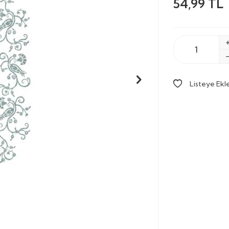
54,99
TL
Listeye Ekl