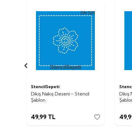
StencilSepeti
Stenc
Dikiş Nakış Deseni - Stencil
Dikiş 
Şablon
Şablo
49,99
TL
49,9