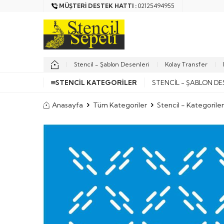
MÜŞTERI DESTEK HATTI :
02125494955
Stencil - Şablon Desenleri
Kolay Transfer
STENCIL KATEGORILER
STENCIL - ŞABLON DE
Anasayfa
Tüm Kategoriler
Stencil - Kategoriler