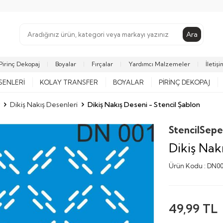
Ara
Pirinç Dekopaj
Boyalar
Fırçalar
Yardımcı Malzemeler
İletişi
SENLERI
KOLAY TRANSFER
BOYALAR
PIRINÇ DEKOPAJ
Dikiş Nakış Desenleri
Dikiş Nakış Deseni - Stencil Şablon
StencilSepe
Dikiş Nak
Ürün Kodu :
DN00
49,99
TL