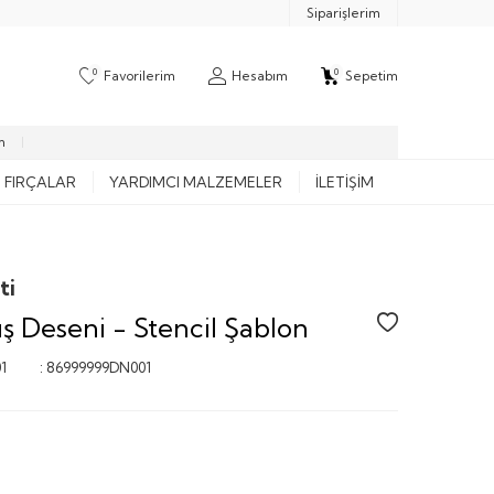
Siparişlerim
0
0
Favorilerim
Hesabım
Sepetim
m
FIRÇALAR
YARDIMCI MALZEMELER
İLETIŞIM
ti
ış Deseni - Stencil Şablon
1
:
86999999DN001