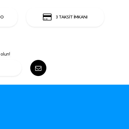
GO
3 TAKSİT İMKANI
olun!