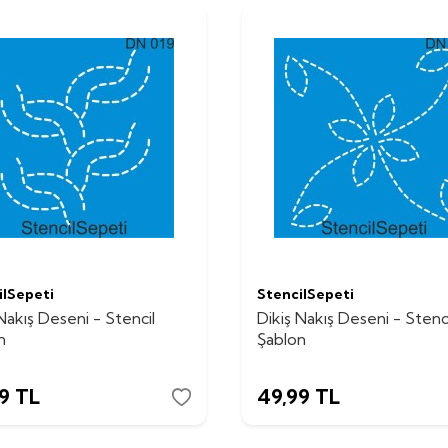
ilSepeti
StencilSepeti
Nakış Deseni - Stencil
Dikiş Nakış Deseni - Stenci
n
Şablon
9
TL
49,99
TL