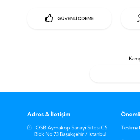
GÜVENLİ ÖDEME
Kamp
Adres & İletişim
Önemli 
İOSB Aymakop Sanayi Sitesi C5
Teslimat
Blok No:73 Başakşehir / İstanbul