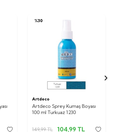
%
30
%
30
Artdeco
Artd
yası
Artdeco Sprey Kumaş Boyası
Artd
100 ml Turkuaz 1230
100 m
104,99
TL
149,99
TL
149,