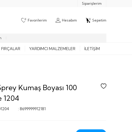
Siparişlerim
0
0
Favorilerim
Hesabım
Sepetim
m
FIRÇALAR
YARDIMCI MALZEMELER
İLETIŞIM
Sprey Kumaş Boyası 100
 1204
D1204
:
8699999912181