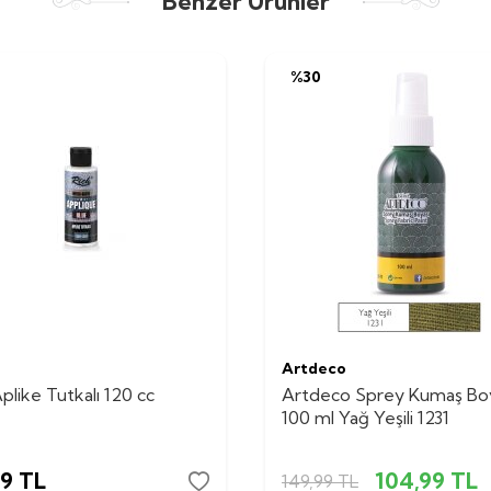
Benzer Ürünler
%
30
Artdeco
plike Tutkalı 120 cc
Artdeco Sprey Kumaş Bo
100 ml Yağ Yeşili 1231
29
TL
104,99
TL
149,99
TL