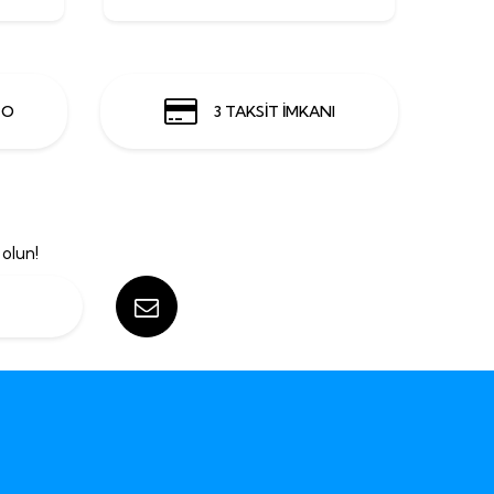
GO
3 TAKSİT İMKANI
olun!