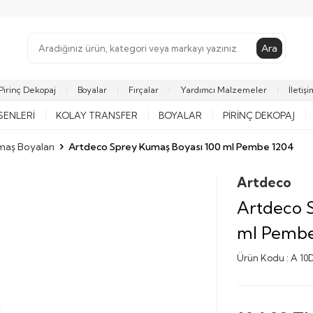
Ara
Pirinç Dekopaj
Boyalar
Fırçalar
Yardımcı Malzemeler
İletişi
SENLERI
KOLAY TRANSFER
BOYALAR
PIRINÇ DEKOPAJ
aş Boyaları
Artdeco Sprey Kumaş Boyası 100 ml Pembe 1204
Artdeco
Artdeco 
ml Pembe
Ürün Kodu :
A 10