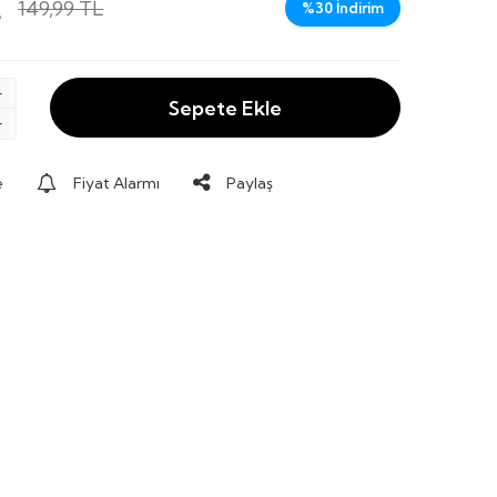
L
149,99
TL
%
30
İndirim
Sepete Ekle
e
Fiyat Alarmı
Paylaş