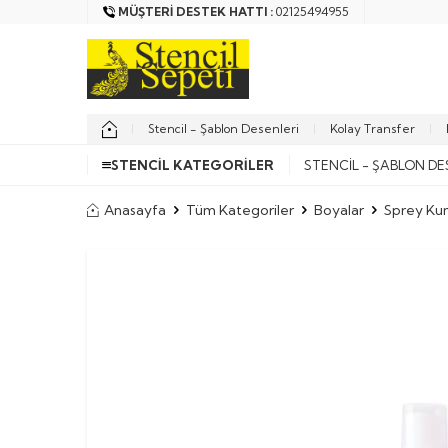
MÜŞTERI DESTEK HATTI :
02125494955
Stencil - Şablon Desenleri
Kolay Transfer
STENCIL KATEGORILER
STENCIL - ŞABLON DE
Anasayfa
Tüm Kategoriler
Boyalar
Sprey Kum