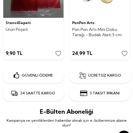
StencilSepeti
PonPon Arts
Ürün Poşeti
Pon Pon Arts Mini Doku
Tarağı - Budak Aleti 5 cm
9,90
TL
24,99
TL
GÜVENLİ ÖDEME
ÜCRETSİZ KARGO
24 SAATTE KARGO
3 TAKSİT İMKANI
E-Bülten Aboneliği
Kampanya ve yeniliklerden haberdar olmak için e-bültenimize abone
olun!