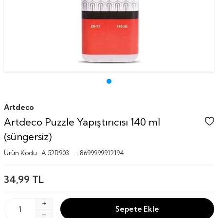
Artdeco
Artdeco Puzzle Yapıştırıcısı 140 ml
(süngersiz)
Ürün Kodu :
A 52R903
:
8699999912194
34,99
TL
Sepete Ekle