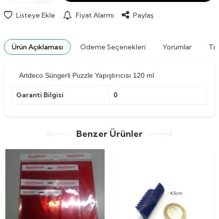
Listeye Ekle
Fiyat Alarmı
Paylaş
Ürün Açıklaması
Ödeme Seçenekleri
Yorumlar
Tav
Artdeco Süngerli Puzzle Yapıştırıcısı 120 ml
Garanti Bilgisi
0
Benzer Ürünler