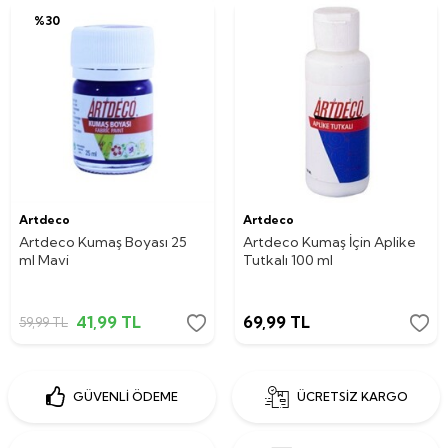
%
30
Artdeco
Artdeco
Artdeco Kumaş Boyası 25
Artdeco Kumaş İçin Aplike
ml Mavi
Tutkalı 100 ml
41,99
TL
69,99
TL
59,99
TL
GÜVENLİ ÖDEME
ÜCRETSİZ KARGO