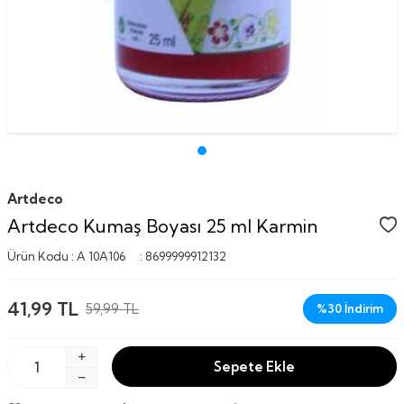
Artdeco
Artdeco Kumaş Boyası 25 ml Karmin
Ürün Kodu :
A 10A106
:
8699999912132
41,99
TL
59,99
TL
%
30
İndirim
Sepete Ekle